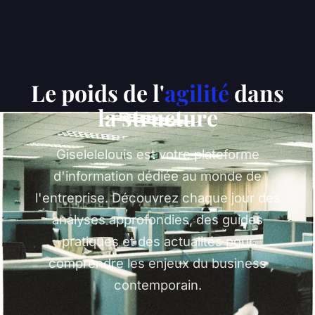
Le poids de l'
agilité
dans
la structure
Giselelelouis est votre plateforme
d'information dédiée au monde de
l'entreprise. Découvrez chaque jour des
analyses approfondies, des guides
pratiques et des actualités pour
comprendre les enjeux du business
contemporain.