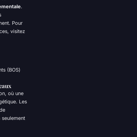
nementale
.
s
ment. Pour
es, visitez
nts (BOS)
reaux
on, où une
étique. Les
 de
n seulement
s