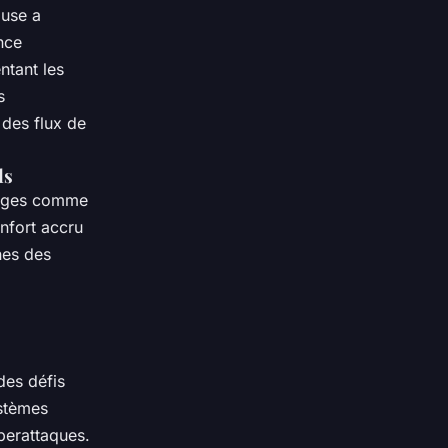
ouse a
nce
ntant les
s
 des flux de
ls
tages comme
nfort accru
nes des
des défis
ystèmes
berattaques.