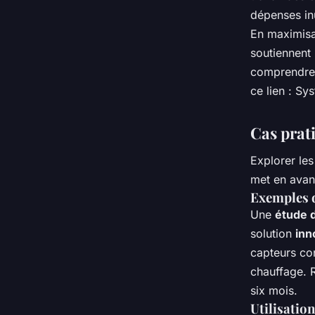
dépenses inu
En maximisan
soutiennent 
comprendre 
ce lien : Sy
Cas prati
Explorer le
met en avan
Exemples d
Une
étude 
solution
inn
capteurs co
chauffage. 
six mois.
Utilisatio