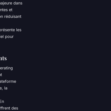
majeure dans
ntes et
en réduisant
présente les
iel pour
nts
erating
nt
lateforme
, la
 En
ffrent des