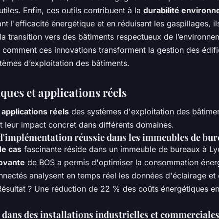
tiles. Enfin, ces outils contribuent à la
durabilité environ
t l'efficacité énergétique et en réduisant les gaspillages, il
la transition vers des bâtiments respectueux de l’environne
comment ces innovations transforment la gestion des édific
stèmes d’exploitation des bâtiments.
ques et applications réels
s
applications réels
des systèmes d'exploitation des bâtime
t leur impact concret dans différents domaines.
'implémentation réussie dans les immeubles de bu
de cas
fascinante réside dans un immeuble de bureaux à Ly
ovante
de BOS a permis d'optimiser la consommation énerg
nnectés analysent en temps réel les données d'éclairage et
Résultat ? Une réduction de 22 % des coûts énergétiques e
n dans des installations industrielles et commerciale