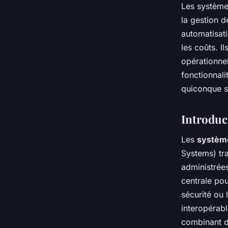
Les système
la gestion d
automatisat
les coûts. I
opérationnel
fonctionnali
quiconque so
Introduc
Les
système
Systems) tr
administrées
centrale po
sécurité ou 
interopérab
combinant d