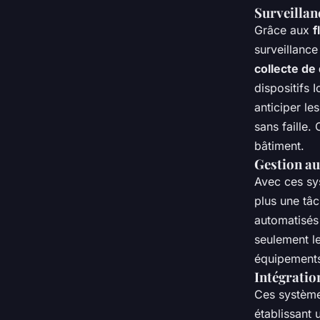
Surveillan
Grâce aux
f
surveillance
collecte d
dispositifs 
anticiper l
sans faille.
bâtiment.
Gestion au
Avec ces sys
plus une tâc
automatisés 
seulement l
équipement
Intégratio
Ces systèmes
établissant 