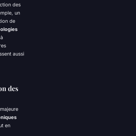
ction des
emple, un
tion de
ologies
 à
res
ssent aussi
on des
 majeure
oniques
ut en