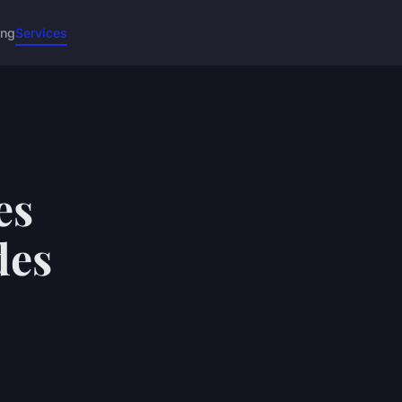
ing
Services
es
des