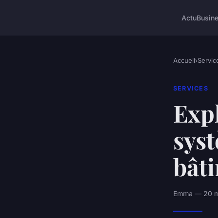
Actu
Busin
Accueil
›
Servic
SERVICES
Expl
syst
bât
Emma — 20 ma