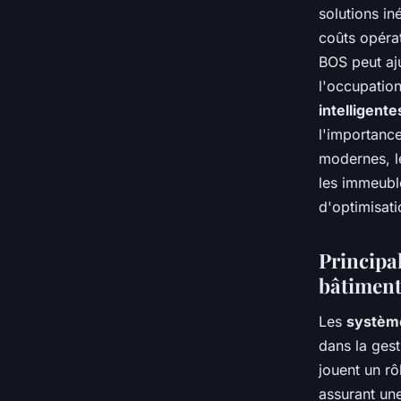
solutions in
coûts opéra
BOS peut aju
l'occupatio
intelligente
l'importance
modernes, le
les immeuble
d'optimisati
Principal
bâtiment
Les
système
dans la ges
jouent un rô
assurant une