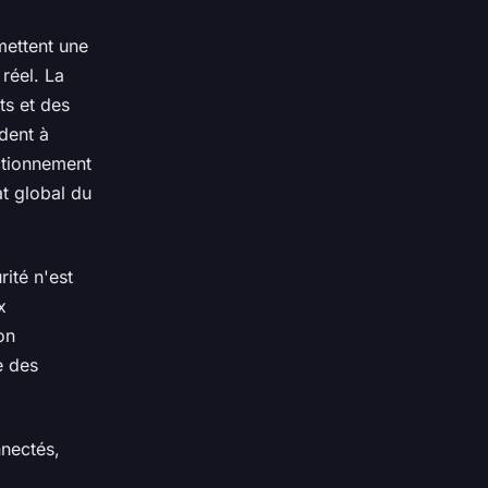
mettent une
réel. La
ts et des
ident à
ctionnement
at global du
ité n'est
x
on
e des
nectés,