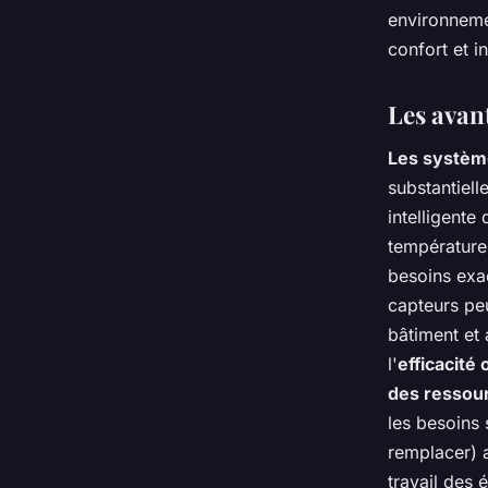
environnemen
confort et i
Les avan
Les système
substantiell
intelligente
température,
besoins exa
capteurs pe
bâtiment et 
l'
efficacité
des ressou
les besoins
remplacer) a
travail des 