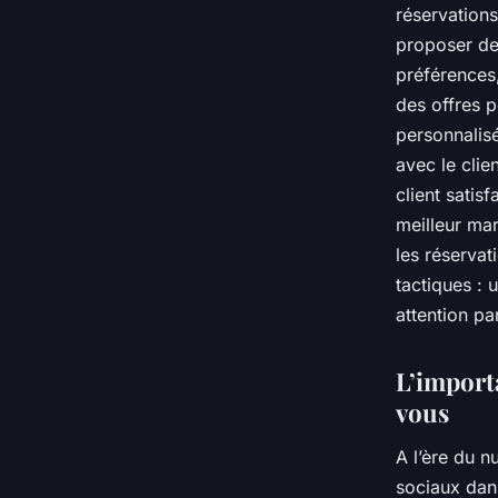
réservations,
proposer de
préférences
des offres p
personnalis
avec le clie
client satisf
meilleur mar
les réservat
tactiques : 
attention par
L’import
vous
A l’ère du n
sociaux dans