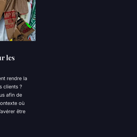
r les
nt rendre la
 clients ?
us afin de
contexte où
’avérer être