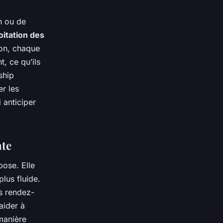
on ou de
oitation des
ion, chaque
t, ce qu’ils
ship
er les
 anticiper
nte
pose. Elle
lus fluide.
s rendez-
aider à
 manière