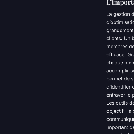
L’import
La gestion d
d’optimisati
grandement a
clients. Un 
membres de 
efficace. Gr
chaque memb
accomplir se
permet de su
d’identifier
entraver le
Les outils d
objectif. Il
communiquer
important de