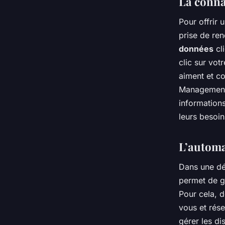
La connai
Pour offrir 
prise de ren
données
cli
clic sur vot
aiment et c
Management) 
informations
leurs besoi
L’automa
Dans une dé
permet de ga
Pour cela, 
vous et rése
gérer les di