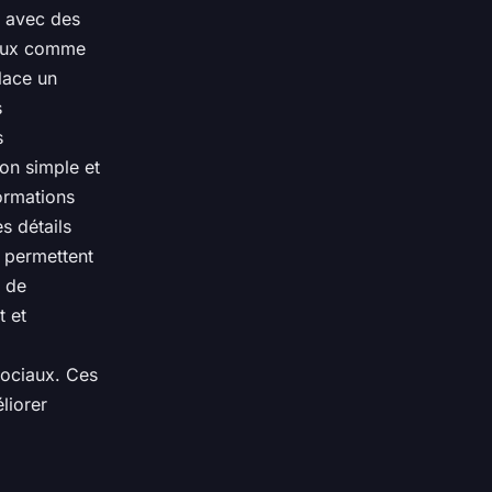
r avec des
ciaux comme
lace un
s
s
on simple et
formations
s détails
s permettent
t de
t et
sociaux. Ces
liorer