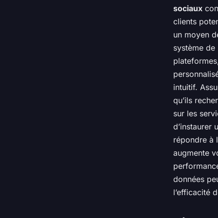
sociaux
cons
clients pote
un moyen de
système de 
plateformes,
personnalisé
intuitif. As
qu’ils reche
sur les ser
d’instaurer 
répondre à l
augmente vot
performance
données peuv
l’efficacité