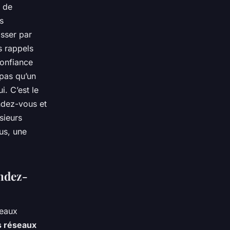
t de
s
asser par
s rappels
confiance
 pas qu’un
i. C’est le
endez-vous et
sieurs
us, une
endez-
seaux
s réseaux