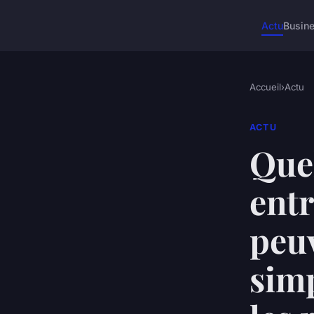
Actu
Busin
Accueil
›
Actu
ACTU
Quel
entr
peuv
simp