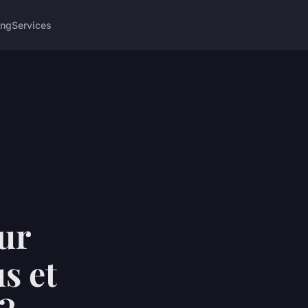
ing
Services
our
s et