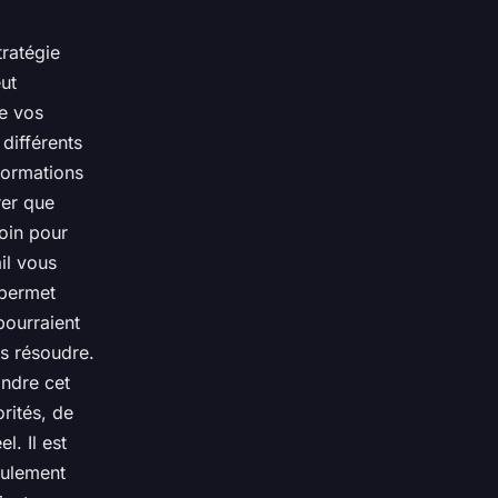
tratégie
eut
de vos
 différents
formations
rer que
oin pour
il vous
 permet
pourraient
es résoudre.
indre cet
orités, de
. Il est
eulement