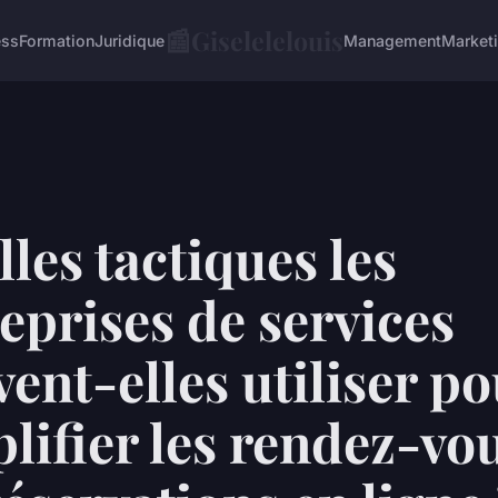
📰
Giselelelouis
ess
Formation
Juridique
Management
Market
les tactiques les
eprises de services
ent-elles utiliser p
lifier les rendez-vou