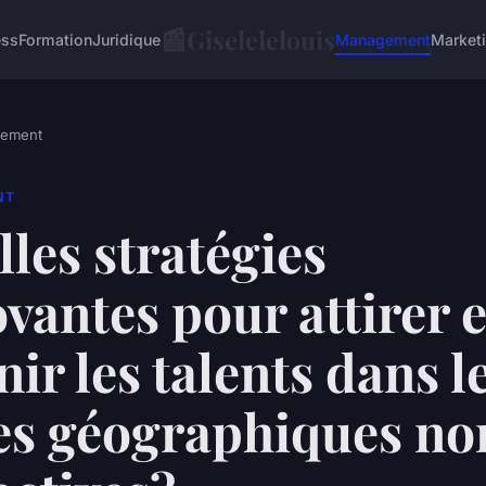
📰
Giselelelouis
ess
Formation
Juridique
Management
Market
ement
NT
les stratégies
vantes pour attirer e
nir les talents dans l
es géographiques no