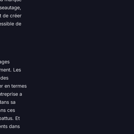
éseautage,
t de créer
essible de
tages
ement. Les
 des
ser en termes
treprise a
 dans sa
ans ces
battus. Et
lents dans