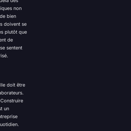
delà des
hiques non
 de bien
es doivent se
es plutôt que
ent de
se sentent
isé.
lle doit être
aborateurs.
 Construire
st un
treprise
uotidien.