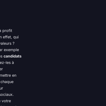
à profit
 effet, qui
aleurs ?
par exemple
es
candidats
ez-les à
er
mettre en
 chaque
ur
sociaux.
 votre