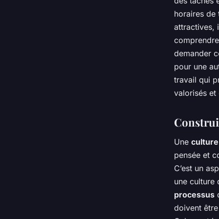
des tâches e
horaires de
attractives,
comprendre l
demander ce 
pour une au
travail qui 
valorisés et
Construi
Une
culture
pensée et co
C’est un asp
une culture 
processus
q
doivent être