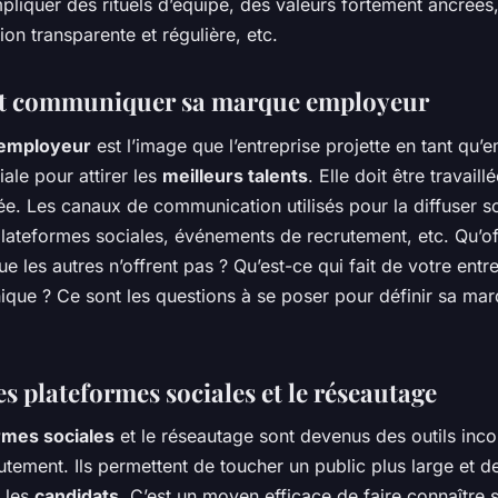
pliquer des rituels d’équipe, des valeurs fortement ancrées
n transparente et régulière, etc.
et communiquer sa marque employeur
employeur
est l’image que l’entreprise projette en tant qu’
iale pour attirer les
meilleurs talents
. Elle doit être travaill
. Les canaux de communication utilisés pour la diffuser so
plateformes sociales, événements de recrutement, etc. Qu’of
ue les autres n’offrent pas ? Qu’est-ce qui fait de votre entre
nique ? Ce sont les questions à se poser pour définir sa ma
les plateformes sociales et le réseautage
rmes sociales
et le réseautage sont devenus des outils inc
utement. Ils permettent de toucher un public plus large et de
 les
candidats
. C’est un moyen efficace de faire connaître