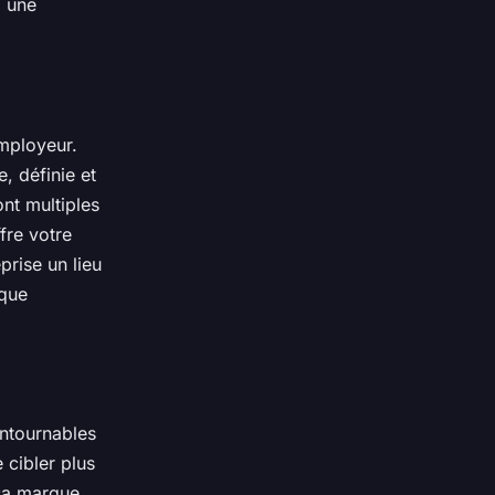
, une
employeur.
ée, définie et
nt multiples
fre votre
prise un lieu
rque
ontournables
 cibler plus
 sa marque