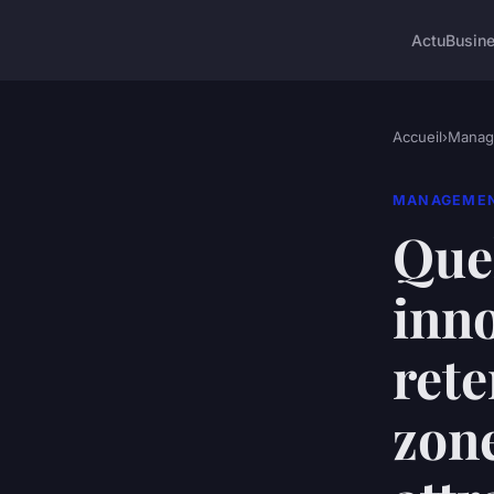
Actu
Busin
Accueil
›
Manag
MANAGEME
Quel
inno
rete
zon