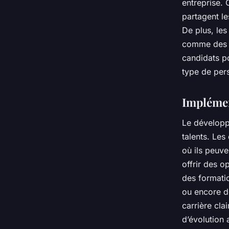
entreprise. 
partagent le
De plus, le
comme des s
candidats po
type de per
Implémen
Le développe
talents. Les
où ils peuve
offrir des 
des formati
ou encore d
carrière cla
d’évolution 