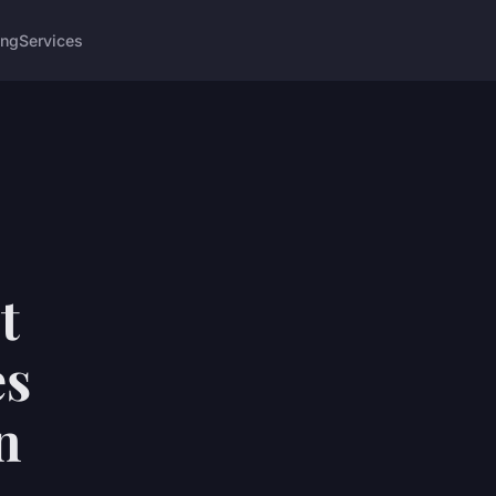
ing
Services
t
es
n