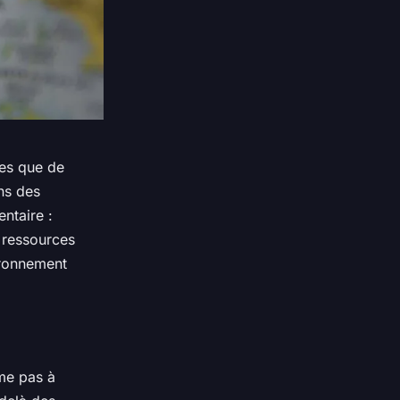
xes que de
ns des
ntaire :
 ressources
ironnement
ume pas à