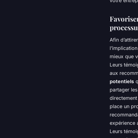
votre entrep
Favoriser
processu
Afin d’attire
l’implicatio
mieux que v
Leurs témoi
aux recomma
potentiels
q
partager le
directement
place un pr
recommandat
expérience a
Leurs témoi