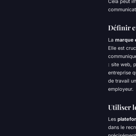
Cela peut im
communicatio
Définir 
La
marque 
Elle est cruc
communiquée
: site web, 
entreprise q
de travail u
employeur.
Utiliser 
Les
platefo
dans le recr
précisément