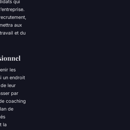
didats qui
’entreprise.
recrutement,
mettra aux
ravail et du
sionnel
enir les
i un endroit
 de leur
asser par
 de coaching
lan de
tés
t la