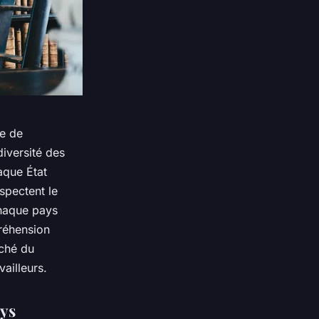
te de
diversité des
haque État
spectent le
chaque pays
réhension
rché du
vailleurs.
ays