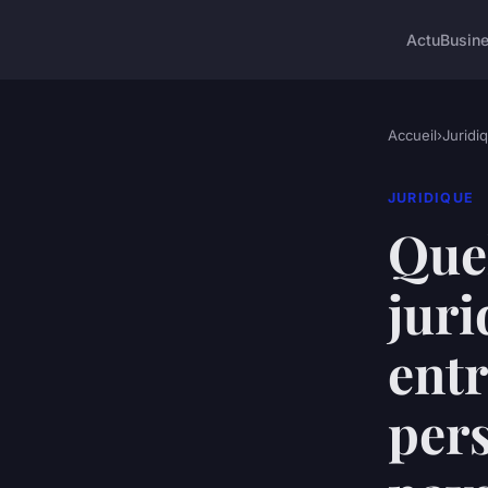
Actu
Busin
Accueil
›
Juridi
JURIDIQUE
Quel
juri
ent
per