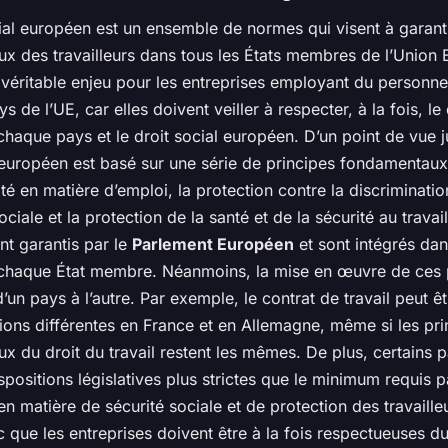
ial européen est un ensemble de normes qui visent à garanti
x des travailleurs dans tous les États membres de l’Union
un véritable enjeu pour les entreprises employant du personn
s de l’UE, car elles doivent veiller à respecter, à la fois, le 
chaque pays et le droit social européen. D’un point de vue ju
 européen est basé sur une série de principes fondamentaux,
uité en matière d’emploi, la protection contre la discrimination
ociale et la protection de la santé et de la sécurité au travai
nt garantis par le
Parlement Européen
et sont intégrés dans
 chaque État membre. Néanmoins, la mise en œuvre de ces 
d’un pays à l’autre. Par exemple, le contrat de travail peut êt
ions différentes en France et en Allemagne, même si les pri
x du droit du travail restent les mêmes. De plus, certains 
spositions législatives plus strictes que le minimum requis p
 matière de sécurité sociale et de protection des travaille
c que les entreprises doivent être à la fois respectueuses du