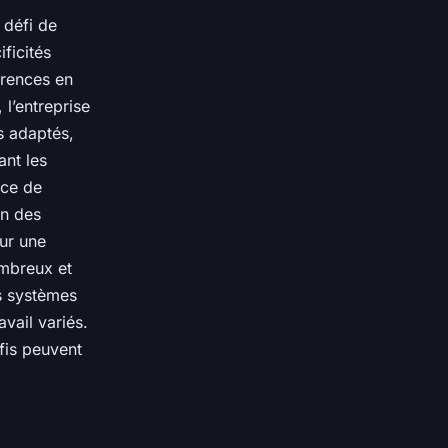
 défi de
ficités
érences en
 l’entreprise
s adaptés,
ant les
ace de
on des
our une
ombreux et
s systèmes
vail variés.
fis peuvent