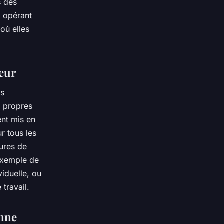
s des
s opérant
où elles
yeur
es
s propres
ent mis en
r tous les
sures de
 exemple de
viduelle, ou
travail.
enne