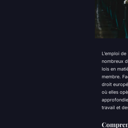
L’emploi de
nombreux déf
lois en mati
membre. Face
droit europé
où elles op
approfondie
travail et d
Comprendr