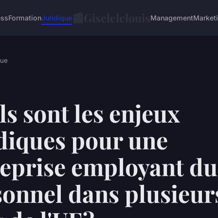
📰
Giselelelouis
ess
Formation
Juridique
Management
Market
que
s sont les enjeux
diques pour une
reprise employant du
sonnel dans plusieur