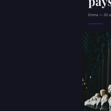
pays
Emma — 30 av