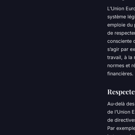
L’Union Eur
système légi
emploie du p
de respecter
consciente d
s’agir par e
travail, à l
normes et ré
financières.
Respecte
Au-delà des 
de l’Union E
de directive
Par exemple