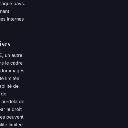
chaque pays.
enant
ues internes
ises
E, un autre
ns le cadre
des dommages
é limitée
bilité de
s de
e au-delà de
ar le droit
les peuvent
ité limitée