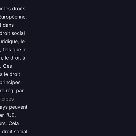
r les droits
 Européenne.
el dans
droit social
ridique, le
 tels que le
, le droit à
l. Ces
 le droit
principes
re régi par
ncipes
pays peuvent
ar l’UE,
urs. Cela
 droit social