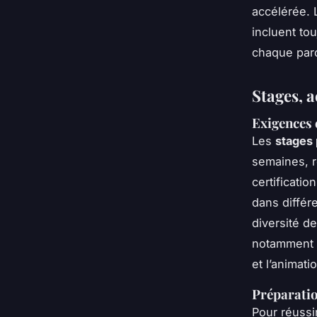
accélérée. 
incluent to
chaque par
Stages, 
Exigences 
Les
stages 
semaines, r
certificati
dans différ
diversité de
notamment l
et l’animati
Préparatio
Pour réussi