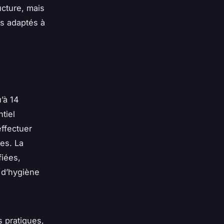
ucture, mais
ts adaptés à
’à 14
tiel
effectuer
es. La
fiées,
 d’hygiène
s pratiques,