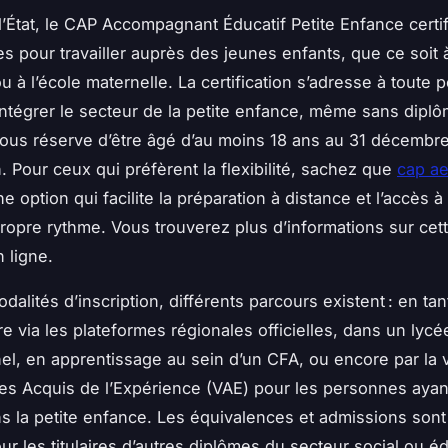
 l’État, le CAP Accompagnant Éducatif Petite Enfance certif
 pour travailler auprès des jeunes enfants, que ce soit à
u à l’école maternelle. La certification s’adresse à toute
intégrer le secteur de la petite enfance, même sans dipl
sous réserve d’être âgé d’au moins 18 ans au 31 décembre
. Pour ceux qui préfèrent la flexibilité, sachez que
cap ae
e option qui facilite la préparation à distance et l’accès à
ropre rythme. Vous trouverez plus d’informations sur cet
 ligne.
dalités d’inscription, différents parcours existent : en ta
re via les plateformes régionales officielles, dans un lycé
el, en apprentissage au sein d’un CFA, ou encore par la v
des Acquis de l’Expérience (VAE) pour les personnes ayan
ans la petite enfance. Les équivalences et admissions sont
r les titulaires d’autres diplômes du secteur social ou éd