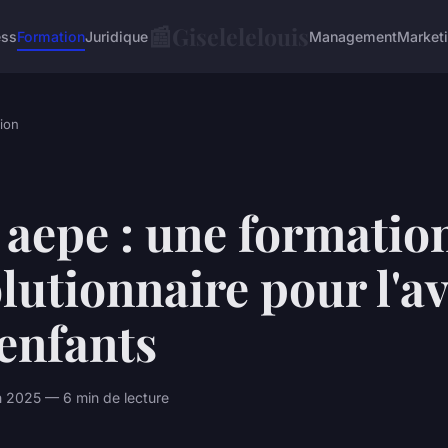
📰
Giselelelouis
ess
Formation
Juridique
Management
Market
ion
aepe : une formatio
lutionnaire pour l'a
enfants
 2025 — 6 min de lecture