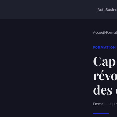
Actu
Busin
Accueil
›
Format
FORMATION
Cap 
révo
des 
Emma — 1 juin