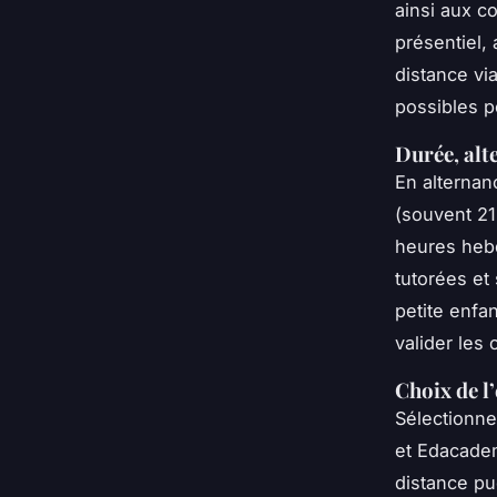
ainsi aux c
présentiel,
distance via
possibles p
Durée, alt
En alternan
(souvent 21
heures hebd
tutorées et 
petite enfa
valider les
Choix de l
Sélectionne
et Edacadem
distance pu