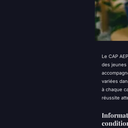
Le CAP AEPE
des jeunes 
accompagnem
variées dan
à chaque can
réussite att
Informati
condition