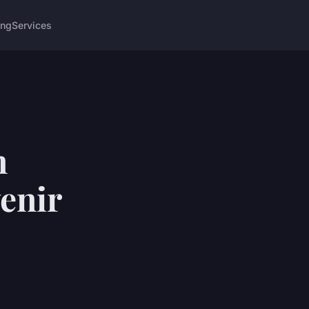
ing
Services
n
venir