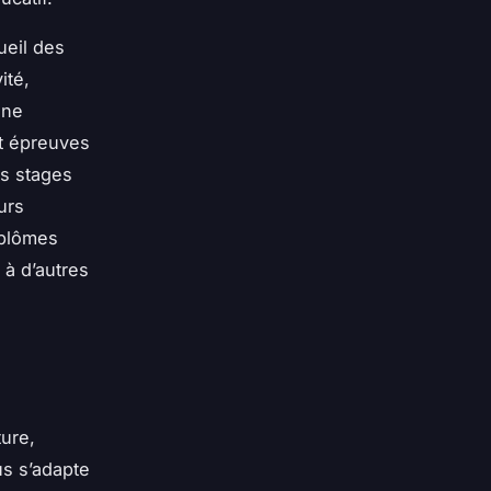
ueil des
ité,
ine
t épreuves
es stages
urs
iplômes
à d’autres
ture,
us s’adapte