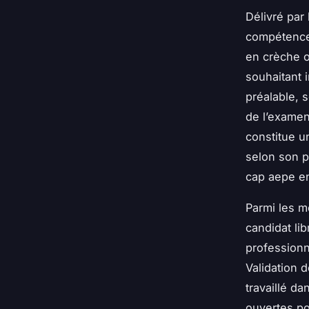
Délivré par
compétences
en crèche o
souhaitant 
préalable, 
de l’examen
constitue un
selon son p
cap aepe en
Parmi les mo
candidat lib
professionn
Validation 
travaillé d
ouvertes pou