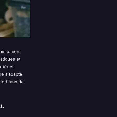
ouissement
atiques et
rrières
le s’adapte
fort taux de
n,