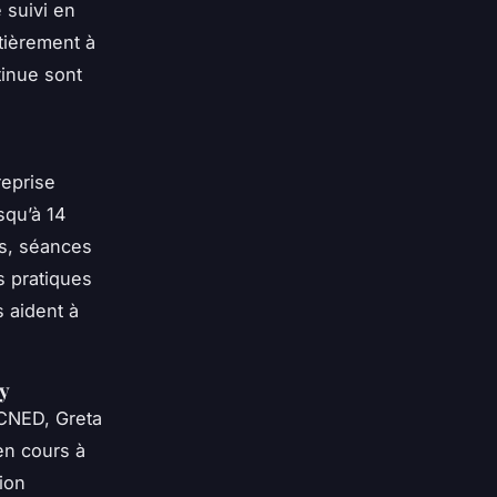
 suivi en
tièrement à
tinue sont
reprise
squ’à 14
rs, séances
s pratiques
 aident à
my
 CNED, Greta
en cours à
ion