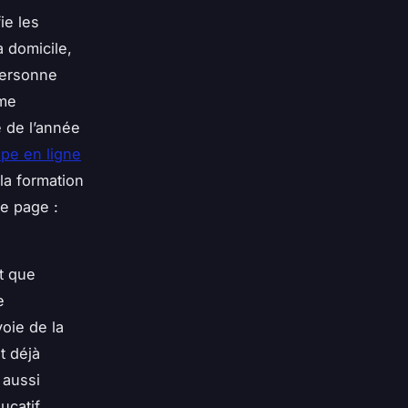
ie les
 domicile,
 personne
ôme
 de l’année
pe en ligne
 la formation
te page :
nt que
e
oie de la
t déjà
 aussi
ucatif.