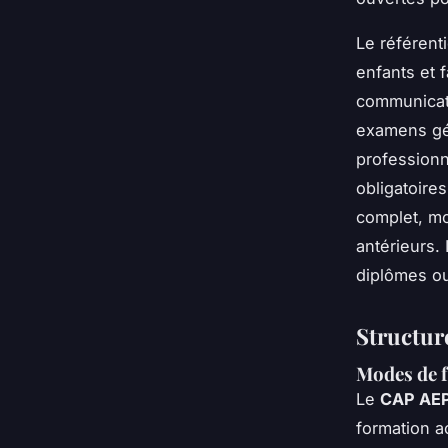
Le référent
enfants et f
communicati
examens gén
professionn
obligatoire
complet, mo
antérieurs.
diplômes ou
Structur
Modes de f
Le
CAP AE
formation a