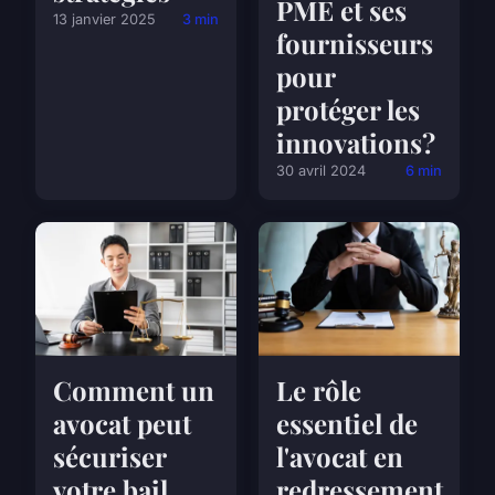
PME et ses
13 janvier 2025
3 min
fournisseurs
pour
protéger les
innovations?
30 avril 2024
6 min
Comment un
Le rôle
avocat peut
essentiel de
sécuriser
l'avocat en
votre bail
redressement