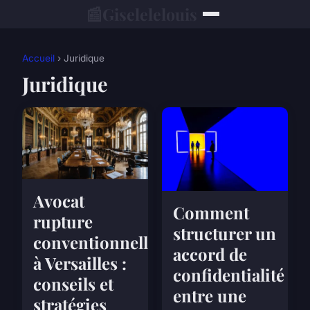
📰
Giselelelouis
Accueil
› Juridique
Juridique
Avocat
Comment
rupture
structurer un
conventionnelle
accord de
à Versailles :
confidentialité
conseils et
entre une
stratégies