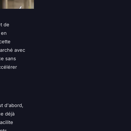
et de
 en
cette
marché avec
ce sans
ccélérer
t d'abord,
e déjà
cilite
nts.