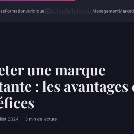
📰
Giselelelouis
ess
Formation
Juridique
Management
Market
eter une marque
tante : les avantages 
fices
llet 2024 — 3 min de lecture