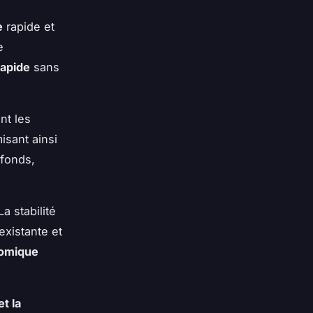
e
rapide et
e
rapide
sans
nt les
isant ainsi
 fonds,
a stabilité
existante et
nomique
et la