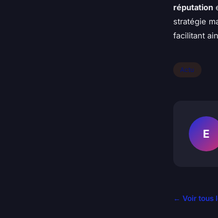
réputation
e
stratégie ma
facilitant a
Actu
E
← Voir tous l