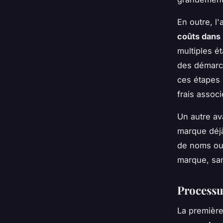
En outre, l
coûts dans
multiples é
des démarch
ces étapes 
frais associ
Un autre av
marque déjà 
de noms ou 
marque, san
Processu
La premièr