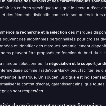
e minutieuse des besoins et des caractéristiques souhai
éfinir les critères spécifiques tels que le secteur d'activit
, et des éléments distinctifs comme le son ou les lettres
ommence la
recherche et la sélection
des marques disponi
se souvent des algorithmes personnalisés pour croiser di
nnées et identifier des marques potentiellement disponi
 noms peuvent être proposés en fonction du brief du clie
e marque sélectionnée, la
négociation et le support jurid
intermédiaire comme TradeYourMark® peut faciliter les d
enteur de la marque. Un soutien juridique est indispensa
ormaliser le contrat d'achat, garantissant ainsi que toutes 
légales sont respectées.
ités de croissance et avantages financiers