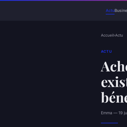
Actu
Busin
Accueil
›
Actu
ACTU
Ach
exis
béné
Emma — 19 jui