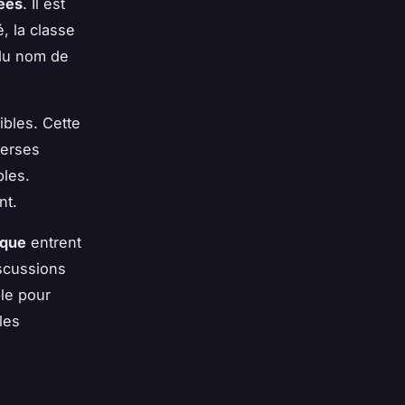
tées
. Il est
é, la classe
 du nom de
bles. Cette
verses
bles.
nt.
ique
entrent
iscussions
ble pour
les