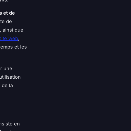
 et de
ite de
, ainsi que
site web
,
temps et les
er une
tilisation
 de la
siste en