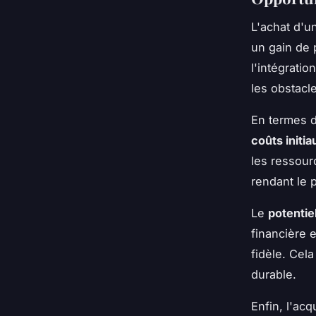
L'achat d'u
un gain de 
l'intégrati
les obstacl
En termes d
coûts initia
les ressour
rendant le 
Le
potentiel
financière 
fidèle. Cel
durable.
Enfin, l'ac