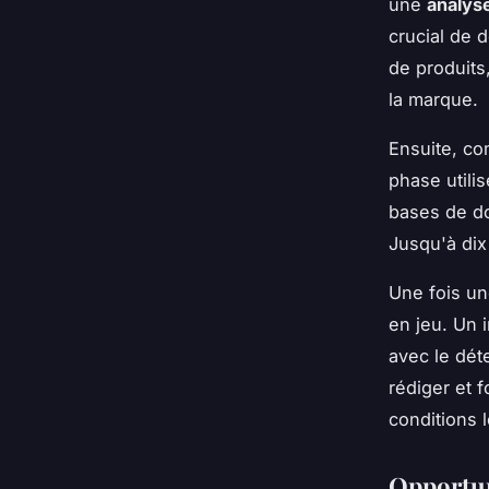
une
analys
crucial de d
de produits
la marque.
Ensuite, c
phase utili
bases de do
Jusqu'à dix
Une fois un
en jeu. Un 
avec le dét
rédiger et f
conditions 
Opportun