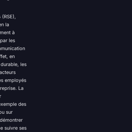
s
(RSE),
en la
mment à
 par les
mmunication
ffet, en
durable, les
acteurs
s employés
treprise. La
r
 exemple des
ou sur
t démontrer
e suivre ses