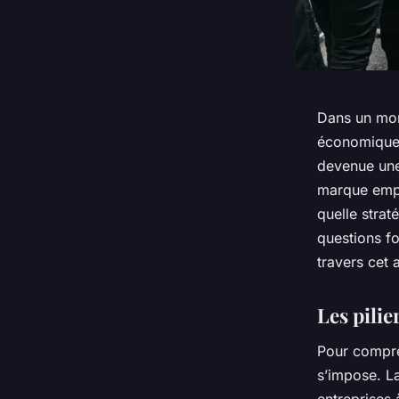
Dans un mond
économique,
devenue une 
marque empl
quelle stra
questions f
travers cet a
Les pilie
Pour compre
s’impose. La
entreprises