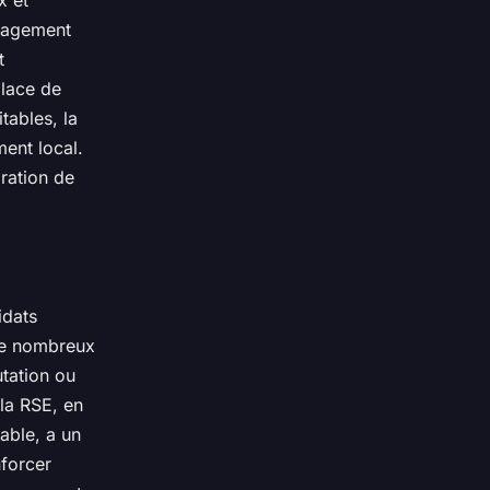
ngagement
t
place de
tables, la
ment local.
oration de
idats
 de nombreux
utation ou
la RSE, en
able, a un
nforcer