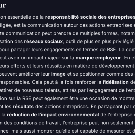
ur
on essentielle de la
responsabilité sociale des entreprise
igée, est la communication autour des actions entreprises 
tte communication peut prendre de multiples formes, nota
lisation des
réseaux sociaux
, outil de plus en plus privilégié
 pour partager leurs engagements en termes de RSE. La co
eut avoir un impact majeur sur la
marque employeur
. En e
eurs efforts et leurs réussites en matière de développement 
 peuvent améliorer leur
image
et se positionner comme des 
esponsables. Cela peut à la fois renforcer la
fidélisation
de
 attirer de nouveaux talents, attirés par l’engagement de l’en
on sur la RSE peut également être une occasion de montre
nt les
résultats
des actions entreprises. En partageant par
 la
réduction de l’impact environnemental
de l’entreprise 
on des conditions de travail, l’entreprise peut non seulemen
nce, mais aussi montrer qu’elle est capable de mesurer et d