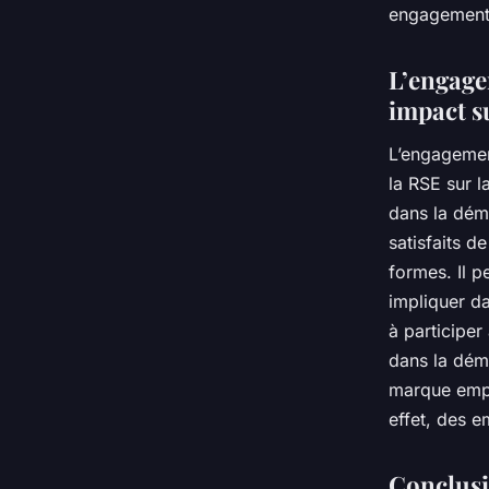
engagement
L’engage
impact s
L’engagement
la RSE sur l
dans la déma
satisfaits d
formes. Il p
impliquer d
à participe
dans la dém
marque emplo
effet, des 
Conclusi