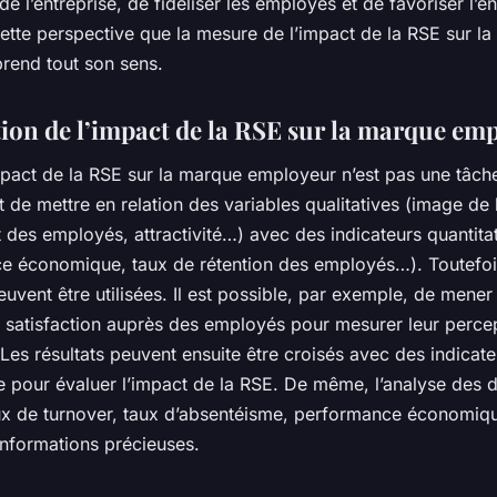
té de l’entreprise, de fidéliser les employés et de favoriser l
ette perspective que la mesure de l’impact de la RSE sur l
rend tout son sens.
tion de l’impact de la RSE sur la marque em
mpact de la RSE sur la marque employeur n’est pas une tâche
git de mettre en relation des variables qualitatives (image de 
des employés, attractivité…) avec des indicateurs quantitat
e économique, taux de rétention des employés…). Toutefois
vent être utilisées. Il est possible, par exemple, de mener
 satisfaction auprès des employés pour mesurer leur perce
. Les résultats peuvent ensuite être croisés avec des indicat
 pour évaluer l’impact de la RSE. De même, l’analyse des 
aux de turnover, taux d’absentéisme, performance économiq
informations précieuses.