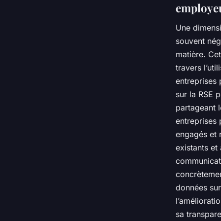
employe
Une dimensi
souvent négl
matière. Ce
travers l’uti
entreprises
sur la RSE p
partageant l
entreprises
engagés et r
existants et
communicati
concrèteme
données sur
l’améliorati
sa transpare