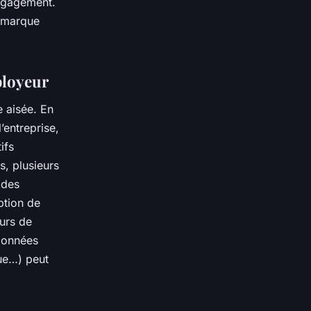
’engagement.
a marque
ployeur
 aisée. En
l’entreprise,
ifs
, plusieurs
 des
ption de
eurs de
données
ue…) peut