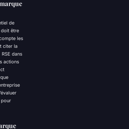
a marque
tiel de
doit être
 compte les
 citer la
la RSE dans
s actions
ct
rque
ntreprise
’évaluer
e pour
marque