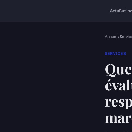
Actu
Busin
Accueil
›
Servic
SERVICES
Que
éval
resp
mar