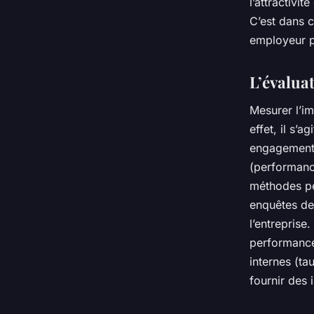
l’attractivi
C’est dans c
employeur p
L’évalua
Mesurer l’i
effet, il s’a
engagement 
(performanc
méthodes peu
enquêtes de
l’entreprise
performance
internes (t
fournir des 