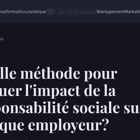
📰
Giselelelouis
ess
Formation
Juridique
Management
Market
es
lle méthode pour
uer l'impact de la
onsabilité sociale su
que employeur?