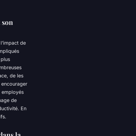
 son
 l’impact de
impliqués
 plus
nombreuses
ace, de les
s encourager
es employés
image de
uctivité. En
fs.
dans la