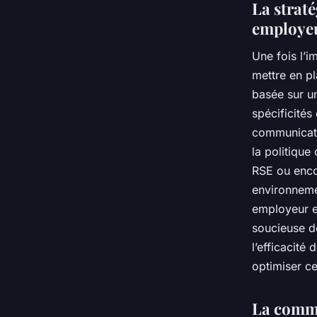
La strat
employe
Une fois l’i
mettre en pl
basée sur un
spécificités
communicatio
la politique
RSE ou encor
environneme
employeur e
soucieuse d
l’efficacité
optimiser ce
La commu