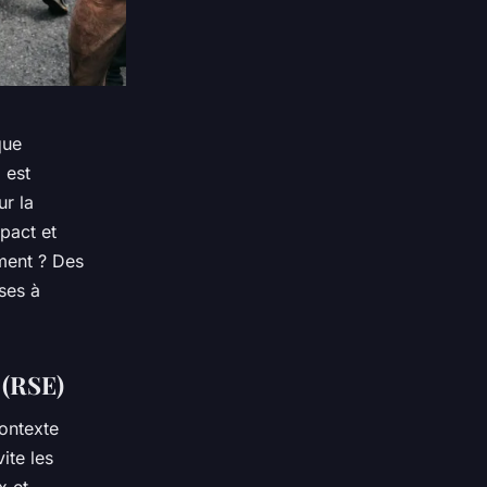
que
 est
ur la
pact et
ment ? Des
ses à
e (RSE)
ontexte
ite les
x et