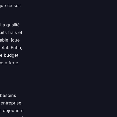
que ce soit
La qualité
its frais et
iable, joue
état. Enfin,
 le budget
e offerte.
 besoins
entreprise,
ts déjeuners