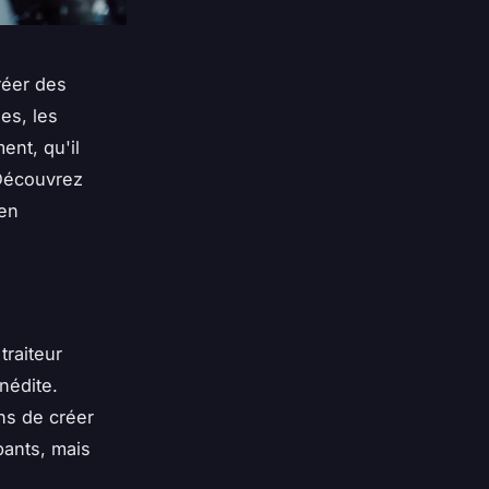
créer des
es, les
ent, qu'il
 Découvrez
 en
traiteur
nédite.
ns de créer
pants, mais