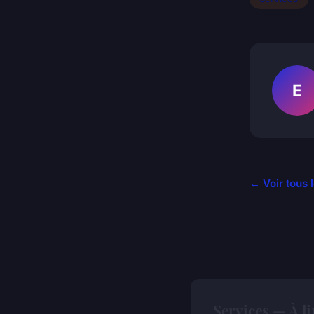
E
← Voir tous 
Services — À l