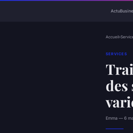
Actu
Busin
Accueil
›
Servic
SERVICES
Trai
des 
vari
Emma — 6 mar