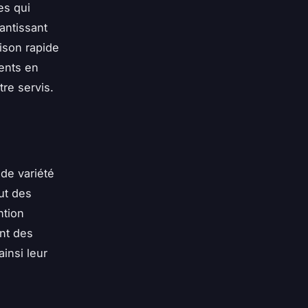
es qui
antissant
ison rapide
ments en
tre servis.
de variété
ut des
ntion
ent des
insi leur