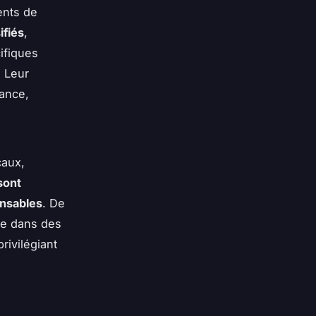
ents de
ifiés
,
ifiques
. Leur
rance,
caux,
sont
nsables
. De
se dans des
rivilégiant