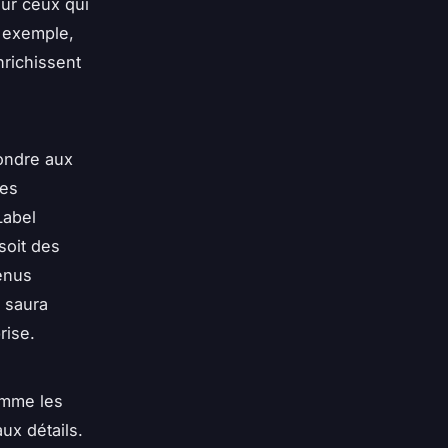
our ceux qui
 exemple,
nrichissent
ondre aux
des
Label
soit des
menus
 saura
rise.
omme les
ux détails.