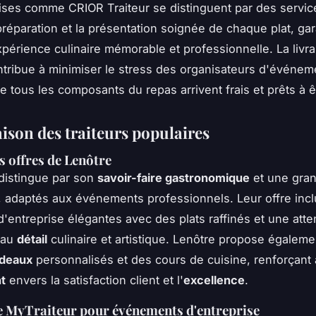
ises comme CRIOR Traiteur se distinguent par des servic
 préparation et la présentation soignée de chaque plat, gar
xpérience culinaire mémorable et professionnelle. La livra
ontribue à minimiser le stress des organisateurs d'événe
e tous les composants du repas arrivent frais et prêts à ê
son des traiteurs populaires
s offres de Lenôtre
distingue par son
savoir-faire gastronomique
et une gran
, adaptés aux événements professionnels. Leur offre incl
d'entreprise élégantes avec des plats raffinés et une atte
e au
détail
culinaire et artistique. Lenôtre propose égalem
adeaux
personnalisés et des cours de cuisine, renforçant a
t
envers la satisfaction client et l'
excellence
.
e MyTraiteur pour événements d'entreprise