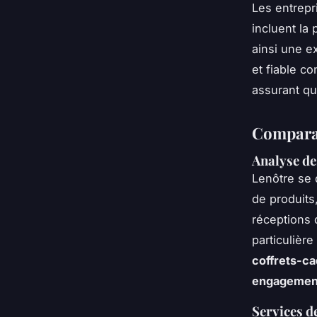
Les entrepr
incluent la
ainsi une e
et fiable c
assurant qu
Comparai
Analyse de
Lenôtre se 
de produits
réceptions 
particulièr
coffrets-c
engagemen
Services d