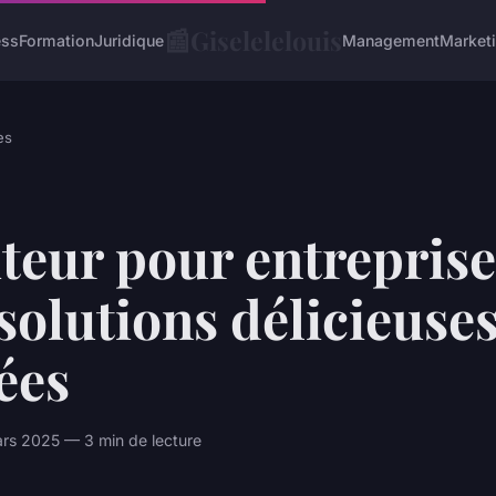
📰
Giselelelouis
ess
Formation
Juridique
Management
Market
es
teur pour entreprise
solutions délicieuses
ées
s 2025 — 3 min de lecture