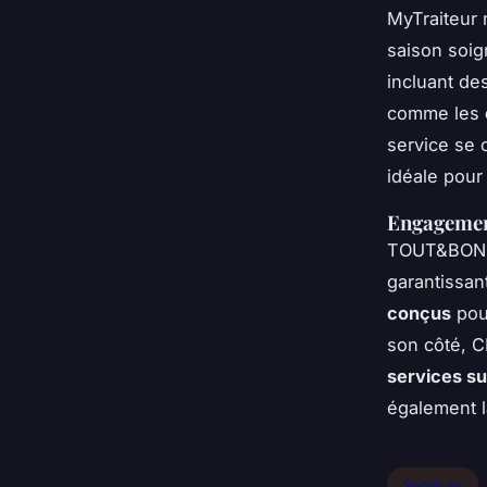
MyTraiteur 
saison soig
incluant de
comme les
service se c
idéale pour
Engagemen
TOUT&BON m
garantissan
conçus
pour
son côté, C
services s
également l
Services